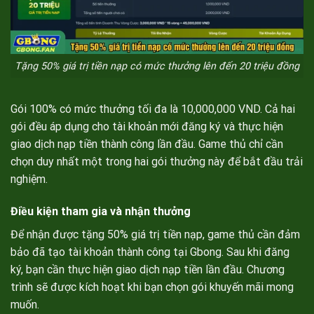
Tặng 50% giá trị tiền nạp có mức thưởng lên đến 20 triệu đồng
Gói 100% có mức thưởng tối đa là 10,000,000 VND. Cả hai
gói đều áp dụng cho tài khoản mới đăng ký và thực hiện
giao dịch nạp tiền thành công lần đầu. Game thủ chỉ cần
chọn duy nhất một trong hai gói thưởng này để bắt đầu trải
nghiệm.
Điều kiện tham gia và nhận thưởng
Để nhận được tặng 50% giá trị tiền nạp, game thủ cần đảm
bảo đã tạo tài khoản thành công tại Gbong. Sau khi đăng
ký, bạn cần thực hiện giao dịch nạp tiền lần đầu. Chương
trình sẽ được kích hoạt khi bạn chọn gói khuyến mãi mong
muốn.