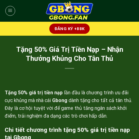
Skip
to
content
ĐĂNG KÝ +88K
Tặng 50% Giá Trị Tiền Nạp – Nhận
Thưởng Khủng Cho Tân Thủ
Tặng 50% giá trị tiền nạp
lần đầu là chương trình ưu đãi
cực khủng mà nhà cái
Gbong
dành tặng cho tất cả tân thủ.
Đây là cơ hội tuyệt vời để game thủ tăng ngân sách khởi
điểm, trải nghiệm đa dạng các trò chơi hấp dẫn.
Chi tiết chương trình tặng 50% giá trị tiền nạp
tại Gbong