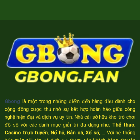
Gbong
là một trong những điểm đến hàng đầu dành cho
cộng đồng cược thủ nhờ sự kết hợp hoàn hảo giữa công
nghệ hiện đại và dịch vụ uy tín. Nhà cái sở hữu kho trò chơi
đồ sộ với các danh mục giải trí đa dạng như:
Thể thao
,
Casino trực tuyến
,
Nổ hũ
,
Bắn cá
,
Xổ số,...
. Với hệ thống