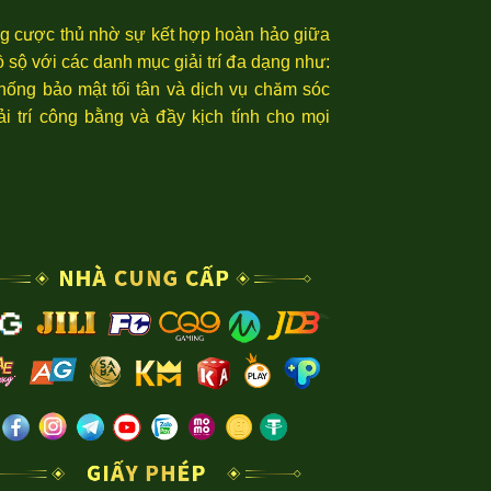
g cược thủ nhờ sự kết hợp hoàn hảo giữa
ồ sộ với các danh mục giải trí đa dạng như:
thống bảo mật tối tân và dịch vụ chăm sóc
 trí công bằng và đầy kịch tính cho mọi