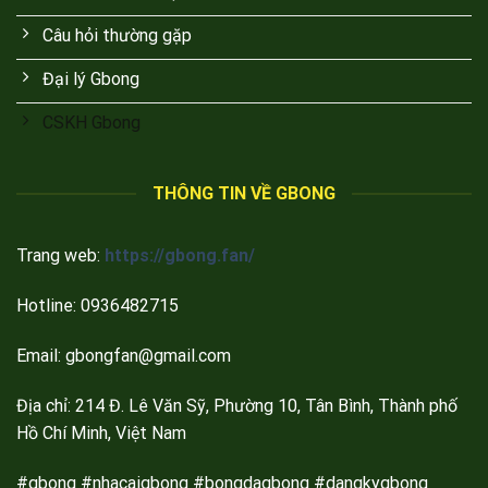
Câu hỏi thường gặp
Đại lý Gbong
CSKH Gbong
THÔNG TIN VỀ GBONG
Trang web:
https://gbong.fan/
Hotline: 0936482715
Email: gbongfan@gmail.com
Địa chỉ: 214 Đ. Lê Văn Sỹ, Phường 10, Tân Bình, Thành phố
Hồ Chí Minh, Việt Nam
#gbong #nhacaigbong #bongdagbong #dangkygbong