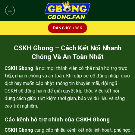
Skip
to
content
ĐĂNG KÝ +88K
CSKH Gbong – Cách Kết Nối Nhanh
Chóng Và An Toàn Nhất
CSKH Gbong
là nơi mọi thành viên có thể nhận hỗ trợ trực
tiếp, nhanh chóng và an toàn. Khi gặp sự cố đăng nhập, giao
dịch hay muốn cập nhật thông tin khuyến mãi, đội ngũ
CSKH sẽ đồng hành để giải quyết kịp thời. Việc kết nối
đúng cách giúp tiết kiệm thời gian, bảo vệ dữ liệu và nâng
cao trải nghiệm.
Các kênh hỗ trợ chính của CSKH Gbong
CSKH Gbong
cung cấp nhiều kênh kết nối linh hoạt, phù hợp