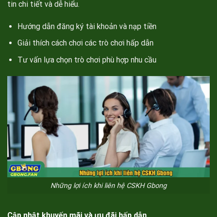
tin chi tiết và dễ hiểu.
Hướng dẫn đăng ký tài khoản và nạp tiền
Giải thích cách chơi các trò chơi hấp dẫn
Tư vấn lựa chọn trò chơi phù hợp nhu cầu
Những lợi ích khi liên hệ CSKH Gbong
Cập nhật khuyến mãi và ưu đãi hấp dẫn