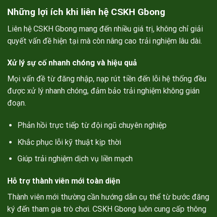
Những lợi ích khi liên hệ CSKH Gbong
Liên hệ CSKH Gbong mang đến nhiều giá trị, không chỉ giải
quyết vấn đề hiện tại mà còn nâng cao trải nghiệm lâu dài.
Xử lý sự cố nhanh chóng và hiệu quả
Mọi vấn đề từ đăng nhập, nạp rút tiền đến lỗi hệ thống đều
được xử lý nhanh chóng, đảm bảo trải nghiệm không gián
đoạn.
Phản hồi trực tiếp từ đội ngũ chuyên nghiệp
Khắc phục lỗi kỹ thuật kịp thời
Giúp trải nghiệm dịch vụ liền mạch
Hỗ trợ thành viên mới toàn diện
Thành viên mới thường cần hướng dẫn cụ thể từ bước đăng
ký đến tham gia trò chơi. CSKH Gbong luôn cung cấp thông