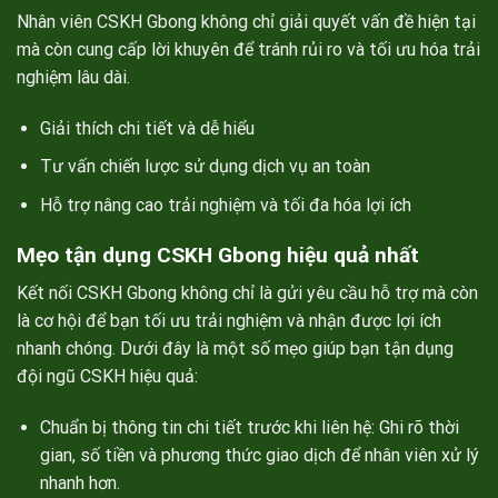
Nhân viên CSKH Gbong không chỉ giải quyết vấn đề hiện tại
mà còn cung cấp lời khuyên để tránh rủi ro và tối ưu hóa trải
nghiệm lâu dài.
Giải thích chi tiết và dễ hiểu
Tư vấn chiến lược sử dụng dịch vụ an toàn
Hỗ trợ nâng cao trải nghiệm và tối đa hóa lợi ích
Mẹo tận dụng CSKH Gbong hiệu quả nhất
Kết nối CSKH Gbong không chỉ là gửi yêu cầu hỗ trợ mà còn
là cơ hội để bạn tối ưu trải nghiệm và nhận được lợi ích
nhanh chóng. Dưới đây là một số mẹo giúp bạn tận dụng
đội ngũ CSKH hiệu quả:
Chuẩn bị thông tin chi tiết trước khi liên hệ: Ghi rõ thời
gian, số tiền và phương thức giao dịch để nhân viên xử lý
nhanh hơn.