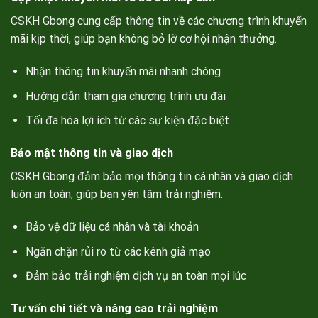
CSKH Gbong cung cấp thông tin về các chương trình khuyến
mãi kịp thời, giúp bạn không bỏ lỡ cơ hội nhận thưởng.
Nhận thông tin khuyến mãi nhanh chóng
Hướng dẫn tham gia chương trình ưu đãi
Tối đa hóa lợi ích từ các sự kiện đặc biệt
Bảo mật thông tin và giao dịch
CSKH Gbong đảm bảo mọi thông tin cá nhân và giao dịch
luôn an toàn, giúp bạn yên tâm trải nghiệm.
Bảo vệ dữ liệu cá nhân và tài khoản
Ngăn chặn rủi ro từ các kênh giả mạo
Đảm bảo trải nghiệm dịch vụ an toàn mọi lúc
Tư vấn chi tiết và nâng cao trải nghiệm