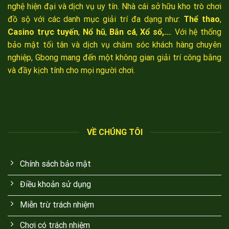
nghệ hiện đại và dịch vụ uy tín. Nhà cái sở hữu kho trò chơi
đồ sộ với các danh mục giải trí đa dạng như:
Thể thao
,
Casino trực tuyến
,
Nổ hũ
,
Bắn cá
,
Xổ số,...
. Với hệ thống
bảo mật tối tân và dịch vụ chăm sóc khách hàng chuyên
nghiệp, Gbong mang đến một không gian giải trí công bằng
và đầy kịch tính cho mọi người chơi.
VỀ CHÚNG TÔI
Chính sách bảo mật
Điều khoản sử dụng
Miễn trừ trách nhiệm
Chơi có trách nhiệm