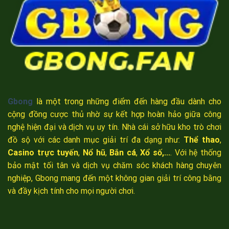
Gbong
là một trong những điểm đến hàng đầu dành cho
cộng đồng cược thủ nhờ sự kết hợp hoàn hảo giữa công
nghệ hiện đại và dịch vụ uy tín. Nhà cái sở hữu kho trò chơi
đồ sộ với các danh mục giải trí đa dạng như:
Thể thao
,
Casino trực tuyến
,
Nổ hũ
,
Bắn cá
,
Xổ số,...
. Với hệ thống
bảo mật tối tân và dịch vụ chăm sóc khách hàng chuyên
nghiệp, Gbong mang đến một không gian giải trí công bằng
và đầy kịch tính cho mọi người chơi.