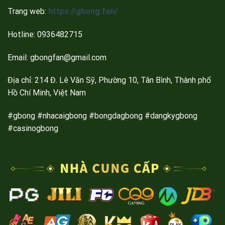
Trang web:
https://gbong.fan/
Hotline: 0936482715
Email: gbongfan@gmail.com
Địa chỉ: 214 Đ. Lê Văn Sỹ, Phường 10, Tân Bình, Thành phố
Hồ Chí Minh, Việt Nam
#gbong #nhacaigbong #bongdagbong #dangkygbong
#casinogbong