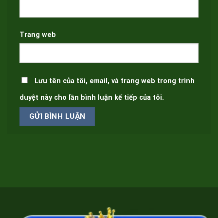
Trang web
Lưu tên của tôi, email, và trang web trong trình
duyệt này cho lần bình luận kế tiếp của tôi.