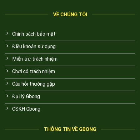
VỀ CHÚNG TÔI
Chính sách bảo mật
Điều khoản sử dụng
Miễn trừ trách nhiệm
Chơi có trách nhiệm
Câu hỏi thường gặp
Đại lý Gbong
CSKH Gbong
THÔNG TIN VỀ GBONG