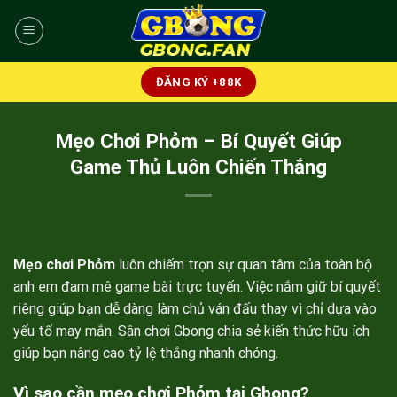
Skip
to
content
ĐĂNG KÝ +88K
Mẹo Chơi Phỏm – Bí Quyết Giúp
Game Thủ Luôn Chiến Thắng
Mẹo chơi Phỏm
luôn chiếm trọn sự quan tâm của toàn bộ
anh em đam mê game bài trực tuyến. Việc nắm giữ bí quyết
riêng giúp bạn dễ dàng làm chủ ván đấu thay vì chỉ dựa vào
yếu tố may mắn. Sân chơi Gbong chia sẻ kiến thức hữu ích
giúp bạn nâng cao tỷ lệ thắng nhanh chóng.
Vì sao cần mẹo chơi Phỏm tại Gbong?