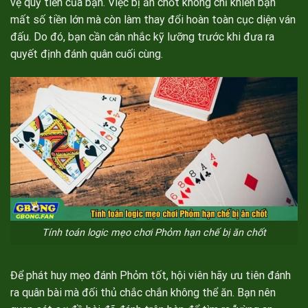
vệ quỹ tiền của bạn. Việc bị ăn chốt không chỉ khiến bạn
mất số tiền lớn mà còn làm thay đổi hoàn toàn cục diện ván
đấu. Do đó, bạn cần cân nhắc kỹ lưỡng trước khi đưa ra
quyết định đánh quân cuối cùng.
Tính toán logic mẹo chơi Phỏm hạn chế bị ăn chốt
Để phát huy mẹo đánh Phỏm tốt, hội viên hãy ưu tiên đánh
ra quân bài mà đối thủ chắc chắn không thể ăn. Bạn nên