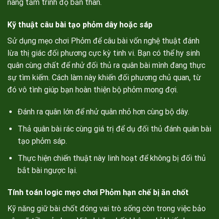
nâng tầm trình độ bản thân.
Kỹ thuật câu bài tạo phỏm dây hoặc sáp
Sử dụng mẹo chơi Phỏm để câu bài vốn nghệ thuật đánh
lừa thị giác đối phương cực kỳ tinh vi. Bạn có thể hy sinh
quân cùng chất để nhử đối thủ ra quân bài mình đang thực
sự tìm kiếm. Cách làm này khiến đối phương chủ quan, từ
đó vô tình giúp bạn hoàn thiện bộ phỏm mong đợi.
Đánh ra quân lớn để nhử quân nhỏ hơn cùng bộ dây.
Thả quân bài rác cùng giá trị để dụ đối thủ đánh quân bài
tạo phỏm sáp.
Thực hiện chiến thuật này linh hoạt để không bị đối thủ
bắt bài ngược lại.
Tính toán logic mẹo chơi Phỏm hạn chế bị ăn chốt
Kỹ năng giữ bài chốt đóng vai trò sống còn trong việc bảo