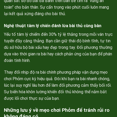
quan sát sơ đồ bài đã đánh trên bàn để tìm ra “vùng an
toàn” cho bản thân. Sự cẩn trọng vào phút cuối luôn mang
lại kết quả xứng đáng cho bài thủ.
Nghệ thuật tâm lý chiến đánh lừa bài thủ cùng bàn
Yếu tố tâm lý chiếm đến 30% tỷ lệ thắng trong mỗi ván trực
tuyến đầy căng thẳng. Bạn cần giữ thái độ bình tĩnh, tự tin
dù sở hữu bộ bài xấu hay đẹp trong tay. Đối phương thường
dựa vào thời gian ra bài hay cách phản ứng của bạn để phán
đoán tình hình.
Thay đổi nhịp độ ra bài chính phương pháp vận dụng mẹo
chơi Phỏm cực kỳ hiệu quả. Đôi khi bạn ra bài nhanh chóng,
lúc lại suy nghĩ lâu hơn để làm đối phương cảm thấy bối rối.
Sự biến hóa khôn lường khiến đối thủ không thể nắm bắt
được lối chơi thực sự của bạn.
Những lưu ý về mẹo chơi Phỏm để tránh rủi ro
không đáng có