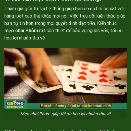
Tham gia giải trí tại hệ thống giúp bạn có cơ hội cọ xát với
hàng loạt cao thủ khắp mọi nơi. Việc trau dồi kiến thức giúp
bạn tự tin hơn trong mỗi quyết định đặt tiền. Kiến thức
mẹo chơi Phỏm
rất cần thiết để bảo vệ nguồn vốn, tối ưu
hóa lợi nhuận thu về.
Mẹo chơi Phỏm giúp tối ưu hóa lợi nhuận thu về