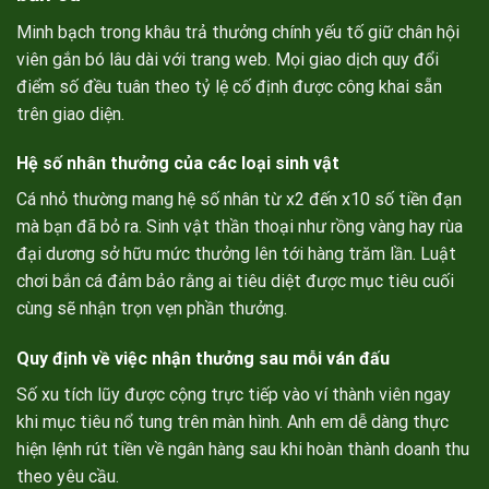
Minh bạch trong khâu trả thưởng chính yếu tố giữ chân hội
viên gắn bó lâu dài với trang web. Mọi giao dịch quy đổi
điểm số đều tuân theo tỷ lệ cố định được công khai sẵn
trên giao diện.
Hệ số nhân thưởng của các loại sinh vật
Cá nhỏ thường mang hệ số nhân từ x2 đến x10 số tiền đạn
mà bạn đã bỏ ra. Sinh vật thần thoại như rồng vàng hay rùa
đại dương sở hữu mức thưởng lên tới hàng trăm lần. Luật
chơi bắn cá đảm bảo rằng ai tiêu diệt được mục tiêu cuối
cùng sẽ nhận trọn vẹn phần thưởng.
Quy định về việc nhận thưởng sau mỗi ván đấu
Số xu tích lũy được cộng trực tiếp vào ví thành viên ngay
khi mục tiêu nổ tung trên màn hình. Anh em dễ dàng thực
hiện lệnh rút tiền về ngân hàng sau khi hoàn thành doanh thu
theo yêu cầu.