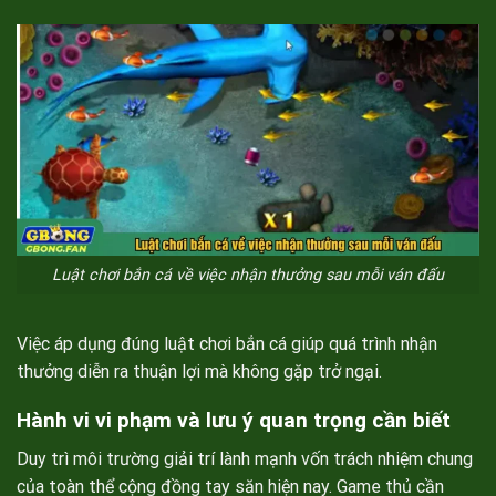
Luật chơi bắn cá về việc nhận thưởng sau mỗi ván đấu
Việc áp dụng đúng luật chơi bắn cá giúp quá trình nhận
thưởng diễn ra thuận lợi mà không gặp trở ngại.
Hành vi vi phạm và lưu ý quan trọng cần biết
Duy trì môi trường giải trí lành mạnh vốn trách nhiệm chung
của toàn thể cộng đồng tay săn hiện nay. Game thủ cần