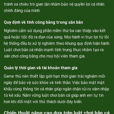
tránh xa chiêu trò gian lận nhằm bảo vệ quyền lợi cá nhân
chính đáng của mình.
Quy định về tính công bằng trong săn bắn
Nghiêm cấm sử dụng phần mềm thứ ba can thiệp vào kết
quả hoặc tốc độ ra đạn của súng. Mọi hành vi trục lợi từ lỗi
hệ thống đều bị xử lý nghiêm theo khung quy định hiện hành.
Luật chơi bắn cá nhấn mạnh tính trung thực nhằm tạo ra
sân chơi công bằng cho mọi hội viên tham gia.
Quản lý thời gian và tài khoản tham gia
Game thủ nên thiết lập giới hạn thời gian trải nghiệm mỗi
ngày để bảo vệ sức khỏe và tinh thần. Việc bảo mật mật
khẩu cùng thông tin cá nhân giúp ngăn chặn rủi ro xâm nhập
từ kẻ xấu. Nắm vững luật chơi bắn cá giúp anh em tự tin
hơn khi đối mặt với thử thách dưới đáy biển.
Chiến thuật nâng cao dựa trên luật chơi bắn cá