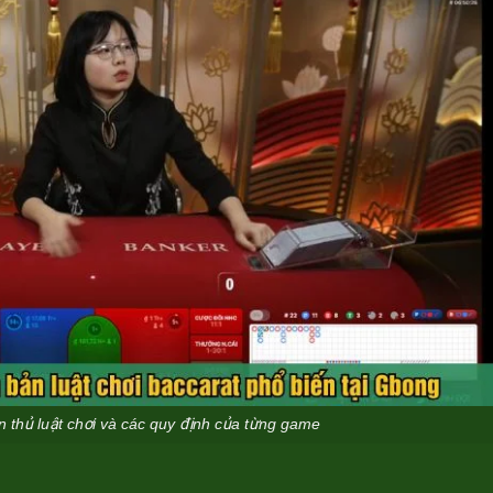
n thủ luật chơi và các quy định của từng game