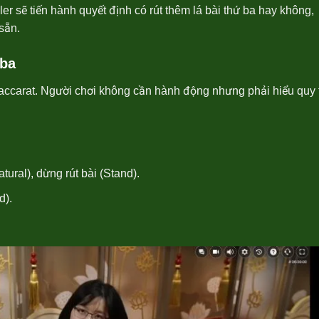
er sẽ tiến hành quyết định có rút thêm lá bài thứ ba hay không,
sẵn.
 ba
baccarat. Người chơi không cần hành động nhưng phải hiểu quy 
ural), dừng rút bài (Stand).
d).