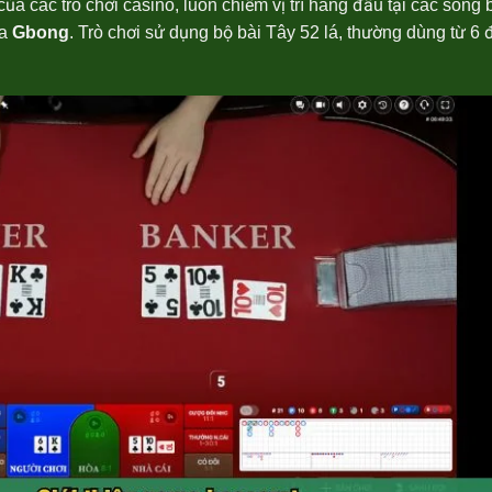
 các trò chơi casino, luôn chiếm vị trí hàng đầu tại các sòng 
ủa
Gbong
. Trò chơi sử dụng bộ bài Tây 52 lá, thường dùng từ 6 