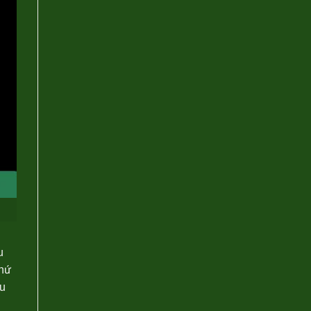
u
thứ
ều