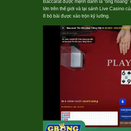
Baccarat được mệnh danh là “ông hoàng” của
lớn trên thế giới và tại sảnh Live Casino c
8 bộ bài được xáo trộn kỹ lưỡng.