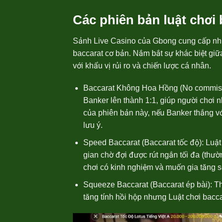
Các phiên bản luật chơi
Sảnh Live Casino của Gbong cung cấp nhi
baccarat cơ bản. Nắm bắt sự khác biệt gi
với khẩu vị rủi ro và chiến lược cá nhân.
Baccarat Không Hoa Hồng (No commissio
Banker lên thành 1:1, giúp người chơi n
của phiên bản này, nếu Banker thắng vớ
lưu ý.
Speed Baccarat (Baccarat tốc độ): Luật 
gian chờ đợi được rút ngắn tối đa (thư
chơi có kinh nghiệm và muốn gia tăng s
Squeeze Baccarat (Baccarat ép bài): Th
tăng tính hồi hộp nhưng Luật chơi bacca