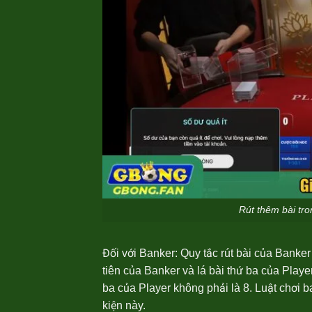
Rút thêm bài tro
Đối với Banker: Quy tắc rút bài của Banke
tiên của Banker và lá bài thứ ba của Playe
ba của Player không phải là 8. Luật chơi 
kiện này.