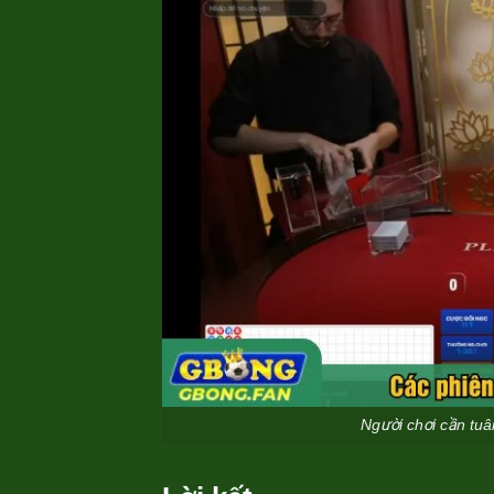
Người chơi cần tuâ