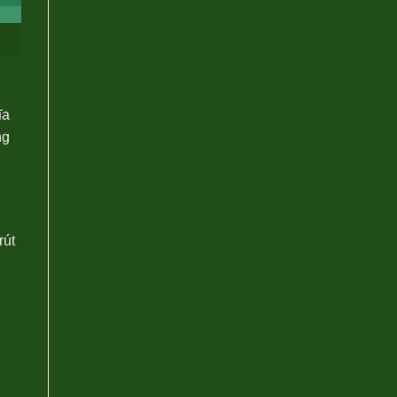
ĩa
ng
rút