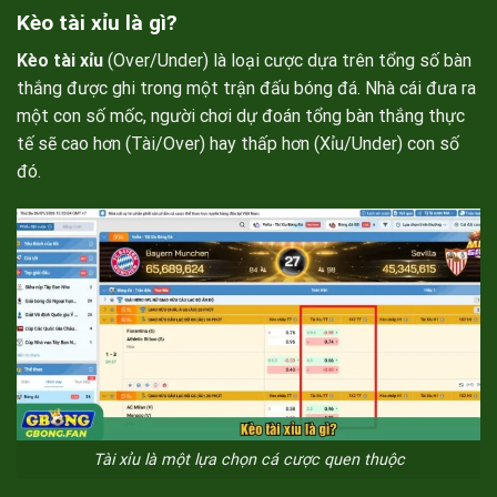
Kèo tài xỉu là gì?
Kèo tài xỉu
(Over/Under) là loại cược dựa trên tổng số bàn
thắng được ghi trong một trận đấu bóng đá. Nhà cái đưa ra
một con số mốc, người chơi dự đoán tổng bàn thắng thực
tế sẽ cao hơn (Tài/Over) hay thấp hơn (Xỉu/Under) con số
đó.
Tài xỉu là một lựa chọn cá cược quen thuộc