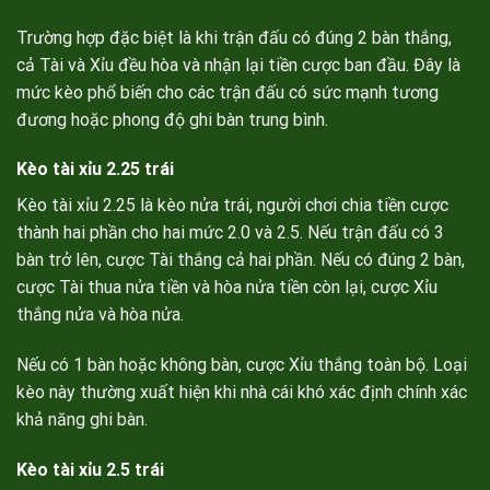
Trường hợp đặc biệt là khi trận đấu có đúng 2 bàn thắng,
cả Tài và Xỉu đều hòa và nhận lại tiền cược ban đầu. Đây là
mức kèo phổ biến cho các trận đấu có sức mạnh tương
đương hoặc phong độ ghi bàn trung bình.
Kèo tài xỉu 2.25 trái
Kèo tài xỉu 2.25 là kèo nửa trái, người chơi chia tiền cược
thành hai phần cho hai mức 2.0 và 2.5. Nếu trận đấu có 3
bàn trở lên, cược Tài thắng cả hai phần. Nếu có đúng 2 bàn,
cược Tài thua nửa tiền và hòa nửa tiền còn lại, cược Xỉu
thắng nửa và hòa nửa.
Nếu có 1 bàn hoặc không bàn, cược Xỉu thắng toàn bộ. Loại
kèo này thường xuất hiện khi nhà cái khó xác định chính xác
khả năng ghi bàn.
Kèo tài xỉu 2.5 trái