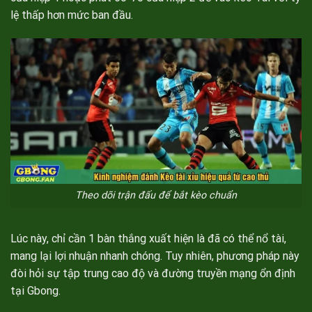
lệ thấp hơn mức ban đầu.
Theo dõi trận đấu để bắt kèo chuẩn
Lúc này, chỉ cần 1 bàn thắng xuất hiện là đã có thể nổ tài,
mang lại lợi nhuận nhanh chóng. Tuy nhiên, phương pháp này
đòi hỏi sự tập trung cao độ và đường truyền mạng ổn định
tại Gbong.