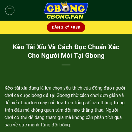
Skip
to
content
ĐĂNG KÝ +88K
Kèo Tài Xỉu Và Cách Đọc Chuẩn Xác
Cho Người Mới Tại Gbong
Kèo tài xỉu
đang là lựa chọn yêu thích của đông đảo người
chơi cá cược bóng đá tại Gbong nhờ cách chơi đơn giản và
dễ hiểu. Loại kèo này chỉ dựa trên tổng số bàn thắng trong
trận đấu mà không quan tâm đội nào thắng thua. Người
chơi có thể dễ dàng tham gia mà không cần phân tích quá
sâu về sức mạnh từng đội bóng.