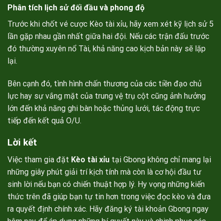
Phân tích lịch sử đối đầu và phong độ
Trước khi chốt vé cược Kèo tài xỉu, hãy xem xét kỹ lịch sử 5
lần gặp nhau gần nhất giữa hai đội. Nếu các trận đấu trước
đó thường xuyên nổ Tài, khả năng cao kịch bản này sẽ lặp
lại.
Bên cạnh đó, tình hình chấn thương của các tiền đạo chủ
lực hay sự vắng mặt của trung vệ trụ cột cũng ảnh hưởng
lớn đến khả năng ghi bàn hoặc thủng lưới, tác động trực
tiếp đến kết quả O/U.
Lời kết
Việc tham gia đặt
Kèo tài xỉu
tại Gbong không chỉ mang lại
những giây phút giải trí kịch tính mà còn là cơ hội đầu tư
sinh lời nếu bạn có chiến thuật hợp lý. Hy vọng những kiến
thức trên đã giúp bạn tự tin hơn trong việc đọc kèo và đưa
ra quyết định chính xác. Hãy đăng ký tài khoản Gbong ngay