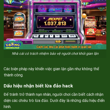
Nhà cái có trách nhiệm bảo vệ người chơi khỏi gian lận
Các biện pháp này khiến việc gian lận gần như không thể
thành công.
Dấu hiệu nhận biết lừa đảo hack
Để tránh trở thành nạn nhân, người chơi cần biết cách nhận
diện các chiêu trò lừa đảo. Dưới đây là những dấu hiệu điển
hình.