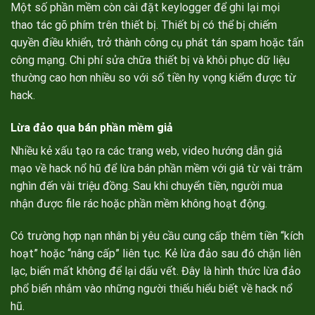
Một số phần mềm còn cài đặt keylogger để ghi lại mọi
thao tác gõ phím trên thiết bị. Thiết bị có thể bị chiếm
quyền điều khiển, trở thành công cụ phát tán spam hoặc tấn
công mạng. Chi phí sửa chữa thiết bị và khôi phục dữ liệu
thường cao hơn nhiều so với số tiền hy vọng kiếm được từ
hack.
Lừa đảo qua bán phần mềm giả
Nhiều kẻ xấu tạo ra các trang web, video hướng dẫn giả
mạo về hack nổ hũ để lừa bán phần mềm với giá từ vài trăm
nghìn đến vài triệu đồng. Sau khi chuyển tiền, người mua
nhận được file rác hoặc phần mềm không hoạt động.
Có trường hợp nạn nhân bị yêu cầu cung cấp thêm tiền “kích
hoạt” hoặc “nâng cấp” liên tục. Kẻ lừa đảo sau đó chặn liên
lạc, biến mất không để lại dấu vết. Đây là hình thức lừa đảo
phổ biến nhắm vào những người thiếu hiểu biết về hack nổ
hũ.