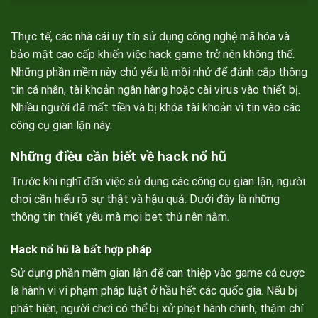
Thực tế, các nhà cái uy tín sử dụng công nghệ mã hóa và
bảo mật cao cấp khiến việc hack game trở nên không thể.
Những phần mềm này chủ yếu là mồi nhử để đánh cắp thông
tin cá nhân, tài khoản ngân hàng hoặc cài virus vào thiết bị.
Nhiều người đã mất tiền và bị khóa tài khoản vì tin vào các
công cụ gian lận này.
Những điều cần biết về hack nổ hũ
Trước khi nghĩ đến việc sử dụng các công cụ gian lận, người
chơi cần hiểu rõ sự thật và hậu quả. Dưới đây là những
thông tin thiết yếu mà mọi bet thủ nên nắm.
Hack nổ hũ là bất hợp pháp
Sử dụng phần mềm gian lận để can thiệp vào game cá cược
là hành vi vi phạm pháp luật ở hầu hết các quốc gia. Nếu bị
phát hiện, người chơi có thể bị xử phạt hành chính, thậm chí