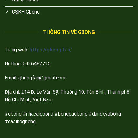
CSKH Gbong
THÔNG TIN VỀ GBONG
Trang web:
https://gbong.fan/
Hotline: 0936482715
Email: gbongfan@gmail.com
Địa chỉ: 214 Đ. Lê Văn Sỹ, Phường 10, Tân Bình, Thành phố
Hồ Chí Minh, Việt Nam
#gbong #nhacaigbong #bongdagbong #dangkygbong
#casinogbong