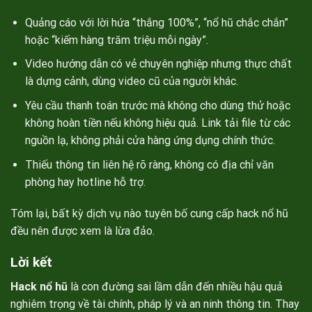
Quảng cáo với lời hứa “thắng 100%”, “nổ hũ chắc chắn”
hoặc “kiếm hàng trăm triệu mỗi ngày”.
Video hướng dẫn có vẻ chuyên nghiệp nhưng thực chất
là dựng cảnh, dùng video cũ của người khác.
Yêu cầu thanh toán trước mà không cho dùng thử hoặc
không hoàn tiền nếu không hiệu quả. Link tải file từ các
nguồn lạ, không phải cửa hàng ứng dụng chính thức.
Thiếu thông tin liên hệ rõ ràng, không có địa chỉ văn
phòng hay hotline hỗ trợ.
Tóm lại, bất kỳ dịch vụ nào tuyên bố cung cấp hack nổ hũ
đều nên được xem là lừa đảo.
Lời kết
Hack nổ hũ
là con đường sai lầm dẫn đến nhiều hậu quả
nghiêm trọng về tài chính, pháp lý và an ninh thông tin. Thay