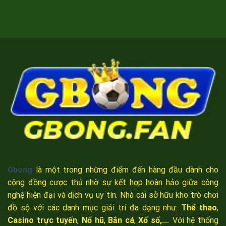
Gbong
là một trong những điểm đến hàng đầu dành cho
cộng đồng cược thủ nhờ sự kết hợp hoàn hảo giữa công
nghệ hiện đại và dịch vụ uy tín. Nhà cái sở hữu kho trò chơi
đồ sộ với các danh mục giải trí đa dạng như:
Thể thao
,
Casino trực tuyến
,
Nổ hũ
,
Bắn cá
,
Xổ số,...
. Với hệ thống