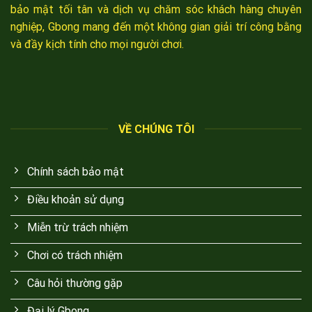
bảo mật tối tân và dịch vụ chăm sóc khách hàng chuyên
nghiệp, Gbong mang đến một không gian giải trí công bằng
và đầy kịch tính cho mọi người chơi.
VỀ CHÚNG TÔI
Chính sách bảo mật
Điều khoản sử dụng
Miễn trừ trách nhiệm
Chơi có trách nhiệm
Câu hỏi thường gặp
Đại lý Gbong