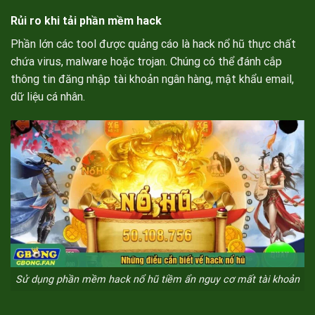
Rủi ro khi tải phần mềm hack
Phần lớn các tool được quảng cáo là hack nổ hũ thực chất
chứa virus, malware hoặc trojan. Chúng có thể đánh cắp
thông tin đăng nhập tài khoản ngân hàng, mật khẩu email,
dữ liệu cá nhân.
Sử dụng phần mềm hack nổ hũ tiềm ẩn nguy cơ mất tài khoản