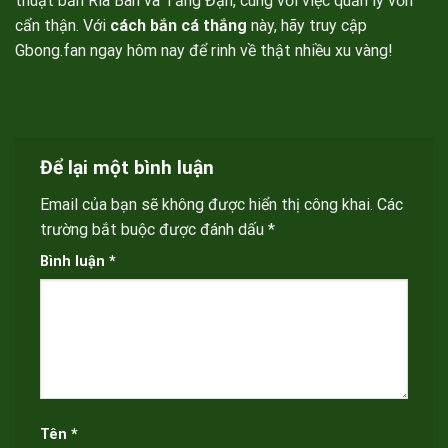
thuật bắn Rìa Bàn và Tăng Đạn, cùng với việc quản lý vốn
cẩn thận. Với
cách bắn cá thắng
này, hãy truy cập
Gbong.fan ngay hôm nay để rinh về thật nhiều xu vàng!
Để lại một bình luận
Email của bạn sẽ không được hiển thị công khai.
Các
trường bắt buộc được đánh dấu
*
Bình luận
*
Tên
*