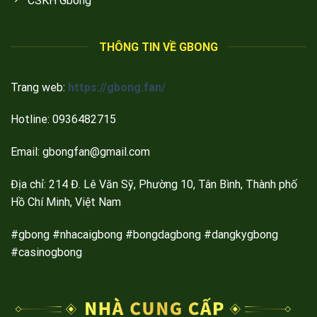
CSKH Gbong
THÔNG TIN VỀ GBONG
Trang web:
https://gbong.fan/
Hotline: 0936482715
Email: gbongfan@gmail.com
Địa chỉ: 214 Đ. Lê Văn Sỹ, Phường 10, Tân Bình, Thành phố
Hồ Chí Minh, Việt Nam
#gbong #nhacaigbong #bongdagbong #dangkygbong
#casinogbong