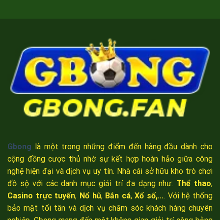
Gbong
là một trong những điểm đến hàng đầu dành cho
cộng đồng cược thủ nhờ sự kết hợp hoàn hảo giữa công
nghệ hiện đại và dịch vụ uy tín. Nhà cái sở hữu kho trò chơi
đồ sộ với các danh mục giải trí đa dạng như:
Thể thao
,
Casino trực tuyến
,
Nổ hũ
,
Bắn cá
,
Xổ số,...
. Với hệ thống
bảo mật tối tân và dịch vụ chăm sóc khách hàng chuyên