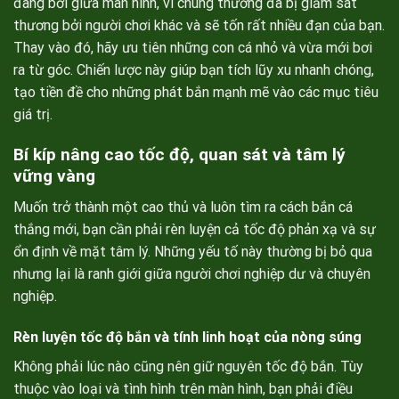
đang bơi giữa màn hình, vì chúng thường đã bị giảm sát
thương bởi người chơi khác và sẽ tốn rất nhiều đạn của bạn.
Thay vào đó, hãy ưu tiên những con cá nhỏ và vừa mới bơi
ra từ góc. Chiến lược này giúp bạn tích lũy xu nhanh chóng,
tạo tiền đề cho những phát bắn mạnh mẽ vào các mục tiêu
giá trị.
Bí kíp nâng cao tốc độ, quan sát và tâm lý
vững vàng
Muốn trở thành một cao thủ và luôn tìm ra cách bắn cá
thắng mới, bạn cần phải rèn luyện cả tốc độ phản xạ và sự
ổn định về mặt tâm lý. Những yếu tố này thường bị bỏ qua
nhưng lại là ranh giới giữa người chơi nghiệp dư và chuyên
nghiệp.
Rèn luyện tốc độ bắn và tính linh hoạt của nòng súng
Không phải lúc nào cũng nên giữ nguyên tốc độ bắn. Tùy
thuộc vào loại và tình hình trên màn hình, bạn phải điều